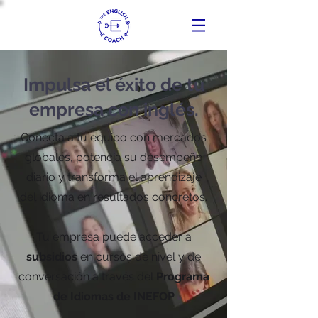
Impulsa el éxito de tu
empresa con inglés.
Conecta a tu equipo con mercados
globales, potencia su desempeño
diario y transforma el aprendizaje
del idioma en resultados concretos.
Tu empresa puede acceder a
subsidios
en cursos de nivel y de
conversación a través del
Programa
de Idiomas de INEFOP