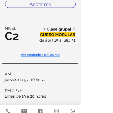
Anotarme
NIVEL
*+ Clase grupal +*
C2
CURSO MODULAR
de abril 15 a julio 31
Ver contenido del curso
AM ☼
jueves de 9 a 10 horas
PM ☾⁺₊✧
lunes de 19
a 20 horas
CARGA HORARIA TOTAL 28 horas
14 de clase + 14 de campus virtual